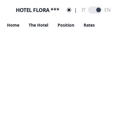
HOTEL FLORA ***
|
IT
EN
English
Home
The Hotel
Position
Rates
Hotel Flora
Macugnaga
Restaurant, Bar, and Pizzeria
3-star hotel located in the center of Macugnaga with
bar, pizzeria, and restaurant.